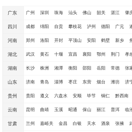
广州
深圳
珠海
汕头
佛山
韶关
湛江
肇
广东
成都
绵阳
自贡
攀枝花
泸州
德阳
广元
四川
郑州
洛阳
开封
平顶山
安阳
鹤壁
新乡
河南
武汉
黄石
十堰
宜昌
襄阳
鄂州
荆门
孝
湖北
长沙
株洲
湘潭
衡阳
邵阳
岳阳
常德
张
湖南
济南
青岛
淄博
枣庄
东营
烟台
潍坊
济
山东
贵阳
遵义
六盘水
安顺
毕节
铜仁
黔西南
贵州
昆明
曲靖
玉溪
昭通
保山
丽江
普洱
临
云南
兰州
嘉峪关
金昌
白银
天水
酒泉
张掖
甘肃