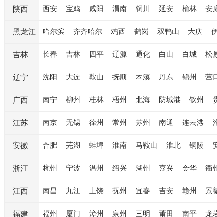
西安
宝鸡
咸阳
渭南
铜川
延安
榆林
安
陕西
哈尔滨
齐齐哈尔
鸡西
鹤岗
双鸭山
大庆
黑龙江
长春
吉林
四平
辽源
通化
白山
白城
松
吉林
沈阳
大连
鞍山
抚顺
本溪
丹东
锦州
营
辽宁
南宁
柳州
桂林
梧州
北海
防城港
钦州
广西
南京
无锡
徐州
常州
苏州
南通
连云港
江苏
合肥
芜湖
蚌埠
淮南
马鞍山
淮北
铜陵
安徽
杭州
宁波
温州
绍兴
湖州
嘉兴
金华
衢
浙江
南昌
九江
上饶
抚州
宜春
吉安
赣州
景
江西
福州
厦门
漳州
泉州
三明
莆田
南平
龙
福建