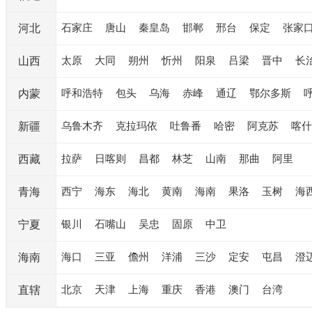
石家庄
唐山
秦皇岛
邯郸
邢台
保定
张家
河北
太原
大同
朔州
忻州
阳泉
吕梁
晋中
长
山西
呼和浩特
包头
乌海
赤峰
通辽
鄂尔多斯
内蒙
乌鲁木齐
克拉玛依
吐鲁番
哈密
阿克苏
喀什
新疆
拉萨
日喀则
昌都
林芝
山南
那曲
阿里
西藏
西宁
海东
海北
黄南
海南
果洛
玉树
海
青海
银川
石嘴山
吴忠
固原
中卫
宁夏
海口
三亚
儋州
洋浦
三沙
定安
屯昌
澄
海南
北京
天津
上海
重庆
香港
澳门
台湾
直辖