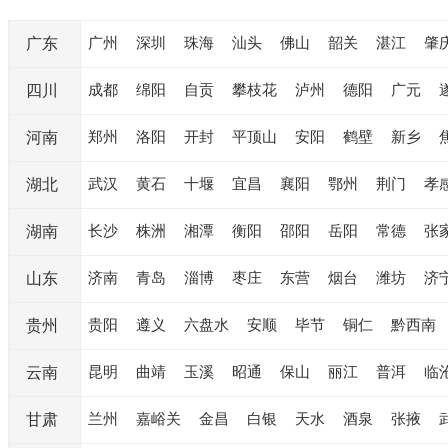
广州
深圳
珠海
汕头
佛山
韶关
湛江
肇
广东
成都
绵阳
自贡
攀枝花
泸州
德阳
广元
四川
郑州
洛阳
开封
平顶山
安阳
鹤壁
新乡
河南
武汉
黄石
十堰
宜昌
襄阳
鄂州
荆门
孝
湖北
长沙
株洲
湘潭
衡阳
邵阳
岳阳
常德
张
湖南
济南
青岛
淄博
枣庄
东营
烟台
潍坊
济
山东
贵阳
遵义
六盘水
安顺
毕节
铜仁
黔西南
贵州
昆明
曲靖
玉溪
昭通
保山
丽江
普洱
临
云南
兰州
嘉峪关
金昌
白银
天水
酒泉
张掖
甘肃