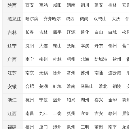
西安
宝鸡
咸阳
渭南
铜川
延安
榆林
安
陕西
哈尔滨
齐齐哈尔
鸡西
鹤岗
双鸭山
大庆
黑龙江
长春
吉林
四平
辽源
通化
白山
白城
松
吉林
沈阳
大连
鞍山
抚顺
本溪
丹东
锦州
营
辽宁
南宁
柳州
桂林
梧州
北海
防城港
钦州
广西
南京
无锡
徐州
常州
苏州
南通
连云港
江苏
合肥
芜湖
蚌埠
淮南
马鞍山
淮北
铜陵
安徽
杭州
宁波
温州
绍兴
湖州
嘉兴
金华
衢
浙江
南昌
九江
上饶
抚州
宜春
吉安
赣州
景
江西
福州
厦门
漳州
泉州
三明
莆田
南平
龙
福建