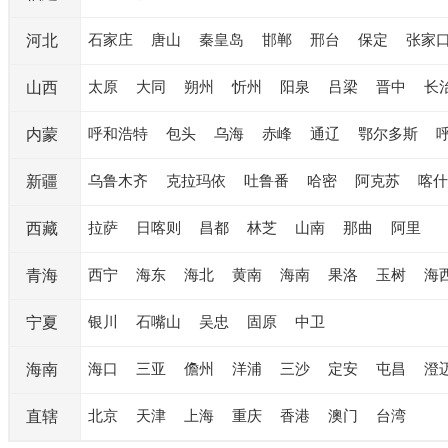
石家庄
唐山
秦皇岛
邯郸
邢台
保定
张家
河北
太原
大同
朔州
忻州
阳泉
吕梁
晋中
长
山西
呼和浩特
包头
乌海
赤峰
通辽
鄂尔多斯
内蒙
乌鲁木齐
克拉玛依
吐鲁番
哈密
阿克苏
喀什
新疆
拉萨
日喀则
昌都
林芝
山南
那曲
阿里
西藏
西宁
海东
海北
黄南
海南
果洛
玉树
海
青海
银川
石嘴山
吴忠
固原
中卫
宁夏
海口
三亚
儋州
洋浦
三沙
定安
屯昌
澄
海南
北京
天津
上海
重庆
香港
澳门
台湾
直辖